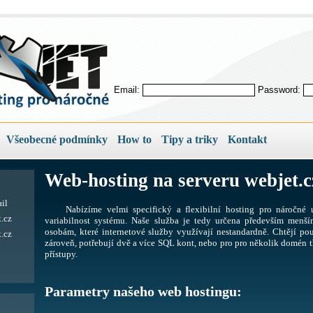
Email:
Password:
Všeobecné podmínky
How to
Tipy a triky
Kontakt
Web-hosting na serveru webjet.c
il
Nabízíme velmi specifický a flexibilní hosting pro náročné u
.cz
variabilnost systému. Naše služba je tedy určena především men
osobám, které internetové služby využívají nestandardně. Chtějí pou
.cz
zároveň, potřebují dvě a více SQL kont, nebo pro pro několik domén tř
přístupy.
Parametry našeho web hostingu: