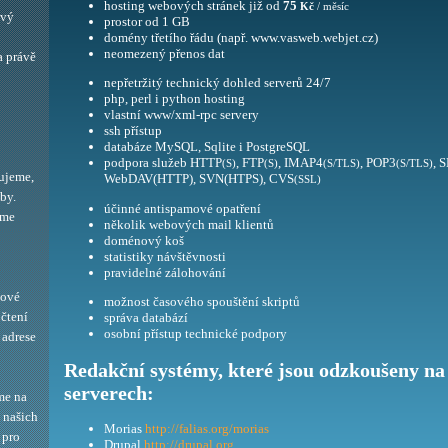
hosting webových stránek již od
75
Kč
/ měsíc
ový
prostor od 1 GB
domény třetího řádu (např. www.vasweb.webjet.cz)
neomezený přenos dat
a právě
nepřetržitý technický dohled serverů 24/7
php, perl i python hosting
vlastní www/xml-rpc servery
ssh přístup
databáze MySQL, Sqlite i PostgreSQL
podpora služeb HTTP
, FTP
, IMAP4
, POP3
, 
(S)
(S)
(S/TLS)
(S/TLS)
ujeme,
WebDAV(HTTP), SVN(HTPS), CVS
(SSL)
by.
účinné antispamové opatření
eme
několik webových mail klientů
doménový koš
statistiky návštěvnosti
pravidelné zálohování
bové
možnost časového spouštění skriptů
 čtení
správa databází
osobní přístup technické podpory
adrese
Redakční systémy, které jsou odzkoušeny na
serverech:
me na
í našich
Morias
http://falias.org/morias
 pro
Drupal
http://drupal.org