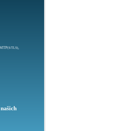
SMTP
,
(S/TLS)
 našich