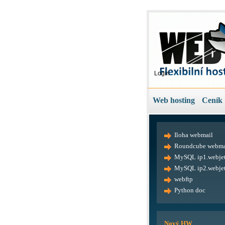
Login
Web hosting
Ceník
Iloha webmail
Roundcube webma
MySQL ip1.webjet
MySQL ip2.webjet
webftp
Python doc
Nový HW