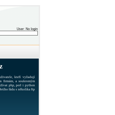
User: No login
z
živatele, kteří vyžadují
ším firmám, a soukromým
žívat php, perl i python
etího řádu s několika ftp