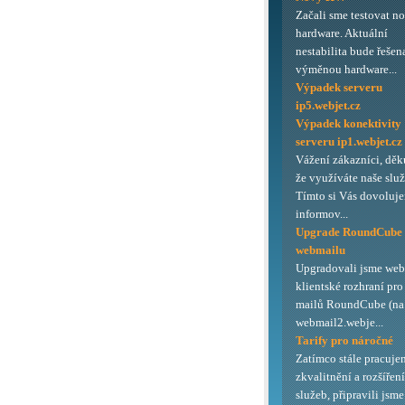
Začali sme testovat n
hardware. Aktuální
nestabilita bude řešen
výměnou hardware...
Výpadek serveru
ip5.webjet.cz
Výpadek konektivity
serveru ip1.webjet.cz
Vážení zákazníci, děk
že využíváte naše služ
Tímto si Vás dovoluj
informov...
Upgrade RoundCube
webmailu
Upgradovali jsme we
klientské rozhraní pro
mailů RoundCube (na 
webmail2.webje...
Tarify pro náročné
Zatímco stále pracuje
zkvalitnění a rozšířen
služeb, připravili jsme