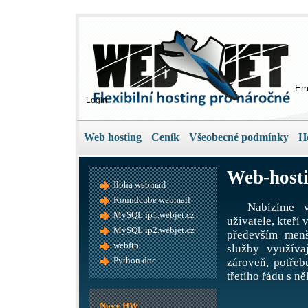
Em
Login
Web hosting
Ceník
Všeobecné podmínky
H
Web-hosti
Iloha webmail
Roundcube webmail
Nabízíme v
MySQL ip1.webjet.cz
uživatele, kteří
MySQL ip2.webjet.cz
především menš
webftp
služby využíva
Python doc
zároveň, potře
třetího řádu s ně
Nový HW