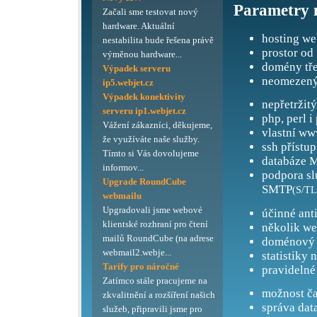
Parametry 
Začali sme testovat nový
hardware. Aktuální
hosting we
nestabilita bude řešena právě
prostor od
výměnou hardware...
domény tře
Výpadek serveru
neomezený
ip5.webjet.cz
Výpadek konektivity
nepřetržit
serveru ip1.webjet.cz
php, perl i
Vážení zákazníci, děkujeme,
vlastní ww
že využíváte naše služby.
ssh přístup
Tímto si Vás dovolujeme
databáze M
informov...
podpora s
Upgrade RoundCube
SMTP
(S/TL
webmailu
Upgradovali jsme webové
účinné ant
klientské rozhraní pro čtení
několik we
mailů RoundCube (na adrese
doménový 
webmail2.webje...
statistiky 
Tarify pro náročné
pravidelné
Zatímco stále pracujeme na
možnost ča
zkvalitnění a rozšíření našich
správa dat
služeb, připravili jsme pro