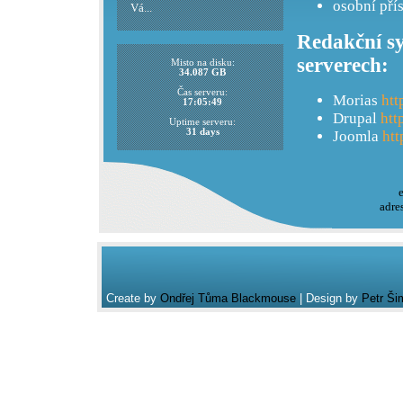
osobní pří
Vá...
Redakční sy
serverech:
Misto na disku:
34.087 GB
Čas serveru:
Morias
htt
17:05:49
Drupal
htt
Uptime serveru:
31 days
Joomla
htt
adre
Create by
Ondřej Tůma Blackmouse
| Design by
Petr Ši