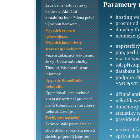
Parametry 
Začali sme testovat nový
hardware. Aktuální
hosting we
nestabilita bude řešena právě
prostor od
výměnou hardware...
domény tře
Výpadek serveru
neomezený
ip5.webjet.cz
Výpadek konektivity
nepřetržit
serveru ip1.webjet.cz
php, perl i
Vážení zákazníci, děkujeme,
vlastní ww
že využíváte naše služby.
ssh přístup
Tímto si Vás dovolujeme
databáze M
informov...
podpora s
Upgrade RoundCube
SMTP
(S/TL
webmailu
Upgradovali jsme webové
účinné ant
klientské rozhraní pro čtení
několik we
mailů RoundCube (na adrese
doménový 
webmail2.webje...
statistiky 
Tarify pro náročné
pravidelné
Zatímco stále pracujeme na
možnost ča
zkvalitnění a rozšíření našich
správa dat
služeb, připravili jsme pro