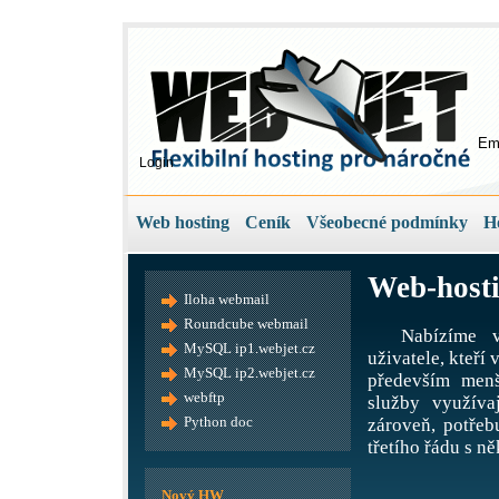
Em
Login
Web hosting
Ceník
Všeobecné podmínky
H
Web-hosti
Iloha webmail
Roundcube webmail
Nabízíme v
MySQL ip1.webjet.cz
uživatele, kteří
MySQL ip2.webjet.cz
především menš
webftp
služby využíva
Python doc
zároveň, potře
třetího řádu s ně
Nový HW