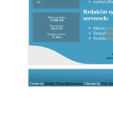
osobní pří
Vá...
Redakční sy
serverech:
Misto na disku:
32.898 GB
Čas serveru:
Morias
htt
04:27:43
Drupal
htt
Uptime serveru:
27 days
Joomla
htt
adre
Create by
Ondřej Tůma Blackmouse
| Design by
Petr Ši