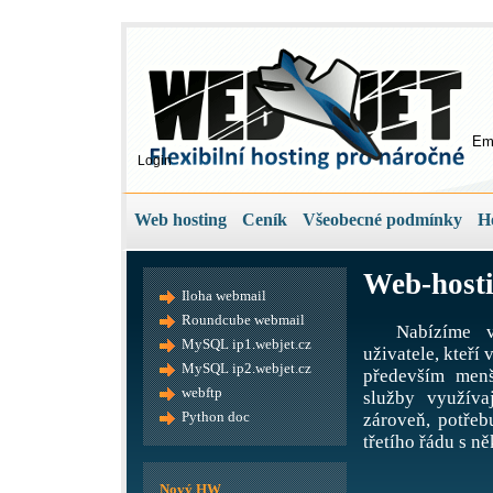
Em
Login
Web hosting
Ceník
Všeobecné podmínky
H
Web-hosti
Iloha webmail
Roundcube webmail
Nabízíme v
MySQL ip1.webjet.cz
uživatele, kteří
MySQL ip2.webjet.cz
především menš
webftp
služby využíva
Python doc
zároveň, potře
třetího řádu s ně
Nový HW