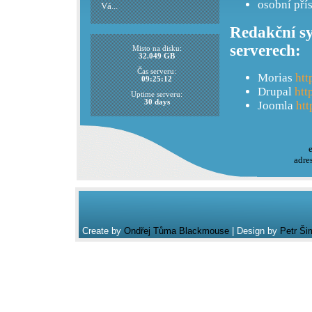
osobní pří
Vá...
Redakční sy
serverech:
Misto na disku:
32.049 GB
Čas serveru:
Morias
htt
09:25:12
Drupal
htt
Uptime serveru:
30 days
Joomla
htt
adre
Create by
Ondřej Tůma Blackmouse
| Design by
Petr Ši