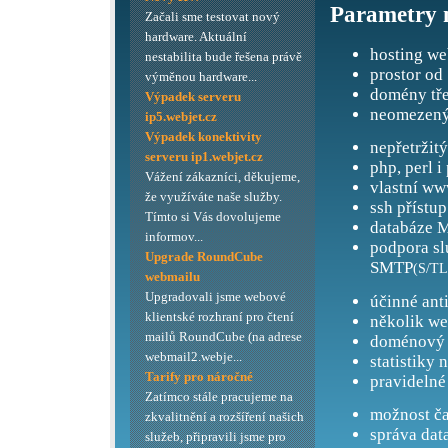
Parametry 
Začali sme testovat nový
hardware. Aktuální
hosting we
nestabilita bude řešena právě
prostor od
výměnou hardware...
domény tře
Výpadek serveru
neomezený
ip5.webjet.cz
Výpadek konektivity
nepřetržit
serveru ip1.webjet.cz
php, perl i
Vážení zákazníci, děkujeme,
vlastní ww
že využíváte naše služby.
ssh přístup
Tímto si Vás dovolujeme
databáze M
informov...
podpora s
Upgrade RoundCube
SMTP
(S/TL
webmailu
Upgradovali jsme webové
účinné ant
klientské rozhraní pro čtení
několik we
mailů RoundCube (na adrese
doménový 
webmail2.webje...
statistiky 
Tarify pro náročné
pravidelné
Zatímco stále pracujeme na
možnost ča
zkvalitnění a rozšíření našich
správa dat
služeb, připravili jsme pro