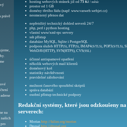
hosting webových stránek již od
75
Kč
/ měsíc
ový
prostor od 1 GB
domény třetího řádu (např. www.vasweb.webjet.cz)
neomezený přenos dat
a právě
nepřetržitý technický dohled serverů 24/7
php, perl i python hosting
vlastní www/xml-rpc servery
ssh přístup
databáze MySQL, Sqlite i PostgreSQL
podpora služeb HTTP
, FTP
, IMAP4
, POP3
, 
(S)
(S)
(S/TLS)
(S/TLS)
ujeme,
WebDAV(HTTP), SVN(HTPS), CVS
(SSL)
by.
účinné antispamové opatření
eme
několik webových mail klientů
doménový koš
statistiky návštěvnosti
pravidelné zálohování
bové
možnost časového spouštění skriptů
 čtení
správa databází
osobní přístup technické podpory
adrese
Redakční systémy, které jsou odzkoušeny na
serverech:
me na
í našich
Morias
http://falias.org/morias
 pro
Drupal
http://drupal.org