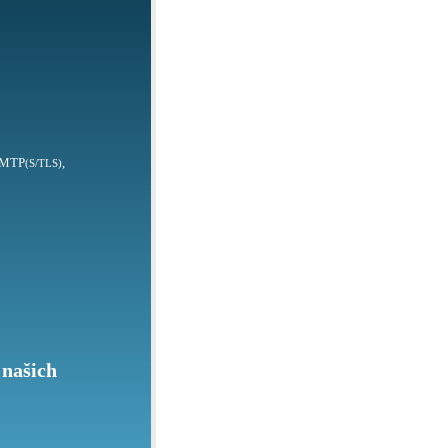
SMTP
,
(S/TLS)
 našich