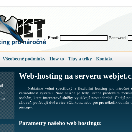
Email:
Password:
Všeobecné podmínky
How to
Tipy a triky
Kontakt
Web-hosting na serveru webjet.c
il
Nabízíme velmi specifický a flexibilní hosting pro náročné u
.cz
variabilnost systému. Naše služba je tedy určena především men
osobám, které internetové služby využívají nestandardně. Chtějí pou
.cz
zároveň, potřebují dvě a více SQL kont, nebo pro pro několik domén tř
přístupy.
Parametry našeho web hostingu: