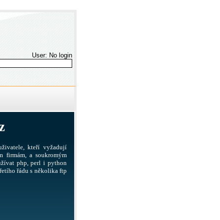
User: No login
z
živatele, kteří vyžadují
ším firmám, a soukromým
žívat php, perl i python
etího řádu s několika ftp