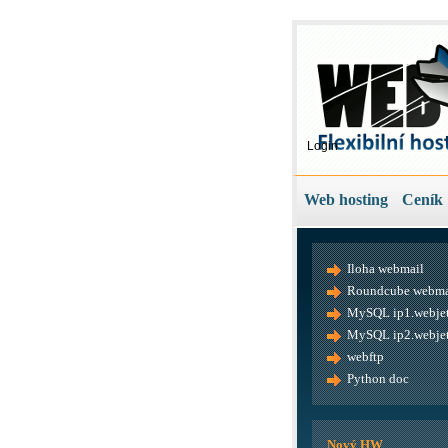
Login
Web hosting
Ceník
Iloha webmail
Roundcube webma
MySQL ip1.webjet
MySQL ip2.webjet
webftp
Python doc
Nový HW