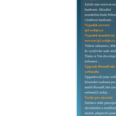
Začali sme testovat n
hardware. Aktuální
nestabilita bude řešen
výměnou hardware...
Výpadek serveru
ip5.webjet.cz
Výpadek konektivity
serveru ip1.webjet.cz
Vážení zákazníci, děk
že využíváte naše služ
Tímto si Vás dovoluj
informov...
Upgrade RoundCube
webmailu
Upgradovali jsme we
klientské rozhraní pro
mailů RoundCube (na 
webmail2.webje...
Tarify pro náročné
Zatímco stále pracuje
zkvalitnění a rozšířen
služeb, připravili jsme