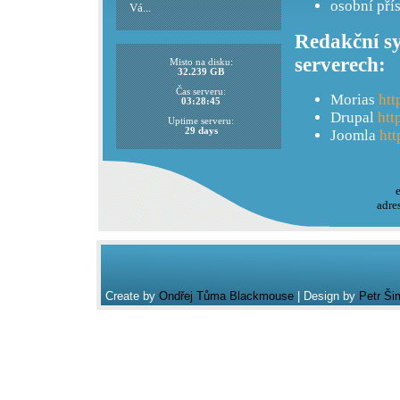
osobní pří
Vá...
Redakční sy
serverech:
Misto na disku:
32.239 GB
Čas serveru:
Morias
htt
03:28:45
Drupal
htt
Uptime serveru:
29 days
Joomla
htt
adre
Create by
Ondřej Tůma Blackmouse
| Design by
Petr Ši