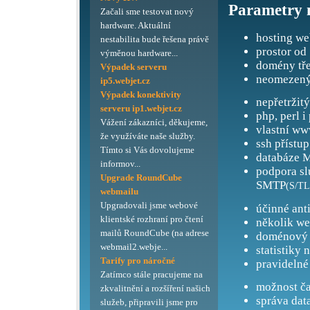
Parametry 
Začali sme testovat nový
hardware. Aktuální
hosting we
nestabilita bude řešena právě
prostor od
výměnou hardware...
domény tře
Výpadek serveru
neomezený
ip5.webjet.cz
Výpadek konektivity
nepřetržit
serveru ip1.webjet.cz
php, perl i
Vážení zákazníci, děkujeme,
vlastní ww
že využíváte naše služby.
ssh přístup
Tímto si Vás dovolujeme
databáze M
informov...
podpora s
Upgrade RoundCube
SMTP
(S/TL
webmailu
Upgradovali jsme webové
účinné ant
klientské rozhraní pro čtení
několik we
mailů RoundCube (na adrese
doménový 
webmail2.webje...
statistiky 
Tarify pro náročné
pravidelné
Zatímco stále pracujeme na
možnost ča
zkvalitnění a rozšíření našich
správa dat
služeb, připravili jsme pro