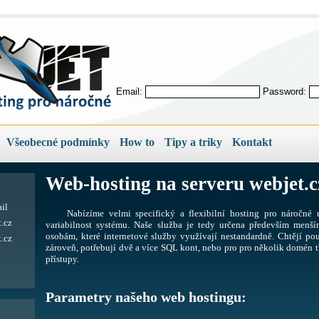
Email:
Password:
Všeobecné podmínky
How to
Tipy a triky
Kontakt
Web-hosting na serveru webjet.c
il
Nabízíme velmi specifický a flexibilní hosting pro náročné u
.cz
variabilnost systému. Naše služba je tedy určena především men
osobám, které internetové služby využívají nestandardně. Chtějí pou
.cz
zároveň, potřebují dvě a více SQL kont, nebo pro pro několik domén tř
přístupy.
Parametry našeho web hostingu: