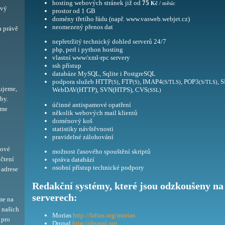
hosting webových stránek již od
75
Kč
/ měsíc
ový
prostor od 1 GB
domény třetího řádu (např. www.vasweb.webjet.cz)
neomezený přenos dat
a právě
nepřetržitý technický dohled serverů 24/7
php, perl i python hosting
vlastní www/xml-rpc servery
ssh přístup
databáze MySQL, Sqlite i PostgreSQL
podpora služeb HTTP
, FTP
, IMAP4
, POP3
, 
(S)
(S)
(S/TLS)
(S/TLS)
ujeme,
WebDAV(HTTP), SVN(HTPS), CVS
(SSL)
by.
účinné antispamové opatření
eme
několik webových mail klientů
doménový koš
statistiky návštěvnosti
pravidelné zálohování
bové
možnost časového spouštění skriptů
 čtení
správa databází
osobní přístup technické podpory
adrese
Redakční systémy, které jsou odzkoušeny na
serverech:
me na
í našich
Morias
http://falias.org/morias
 pro
Drupal
http://drupal.org