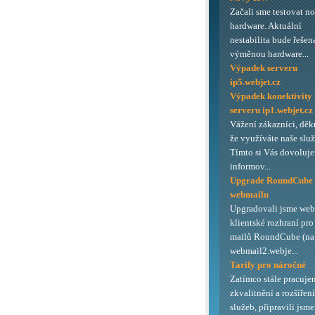
Začali sme testovat n
hardware. Aktuální
nestabilita bude řešen
výměnou hardware...
Výpadek serveru
ip5.webjet.cz
Výpadek konektivity
serveru ip1.webjet.cz
Vážení zákazníci, děk
že využíváte naše služ
Tímto si Vás dovoluj
informov...
Upgrade RoundCube
webmailu
Upgradovali jsme we
klientské rozhraní pro
mailů RoundCube (na 
webmail2.webje...
Tarify pro náročné
Zatímco stále pracuje
zkvalitnění a rozšířen
služeb, připravili jsme