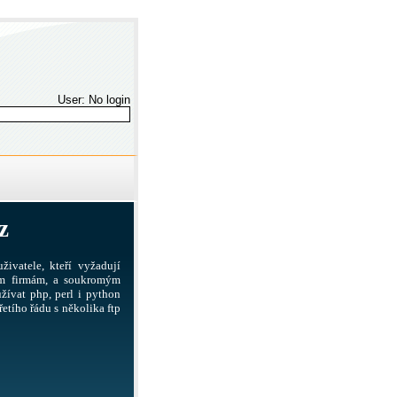
User: No login
z
živatele, kteří vyžadují
ším firmám, a soukromým
žívat php, perl i python
etího řádu s několika ftp