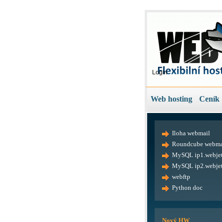
Login
Web hosting
Ceník
Iloha webmail
Roundcube webma
MySQL ip1.webjet
MySQL ip2.webjet
webftp
Python doc
Nový HW