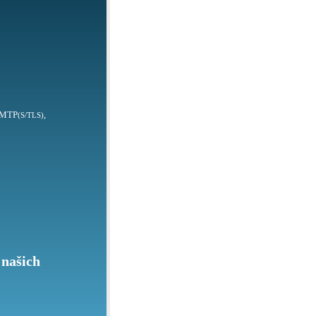
SMTP
,
(S/TLS)
 našich