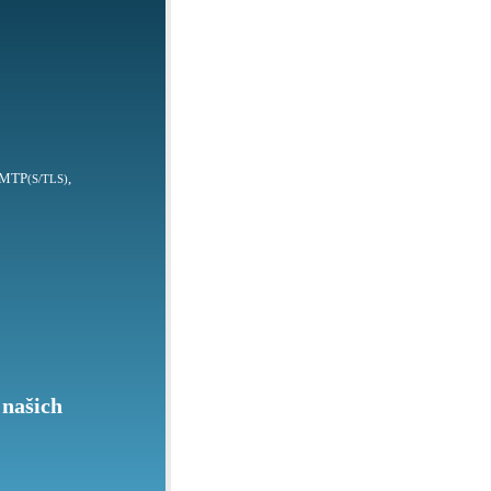
SMTP
,
(S/TLS)
 našich