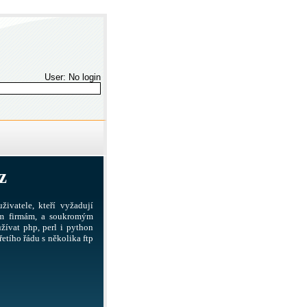
User: No login
z
živatele, kteří vyžadují
ším firmám, a soukromým
žívat php, perl i python
etího řádu s několika ftp