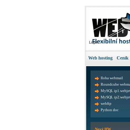
Login
Web hosting
Ceník
Iloha webmail
Roundcube webma
MySQL ip1.webjet
MySQL ip2.webjet
webftp
Python doc
Nový HW