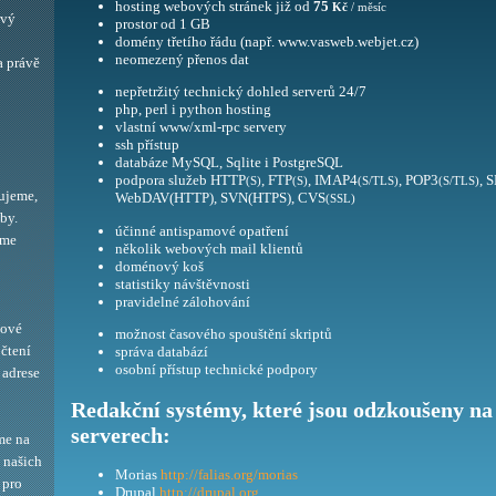
hosting webových stránek již od
75
Kč
/ měsíc
ový
prostor od 1 GB
domény třetího řádu (např. www.vasweb.webjet.cz)
neomezený přenos dat
a právě
nepřetržitý technický dohled serverů 24/7
php, perl i python hosting
vlastní www/xml-rpc servery
ssh přístup
databáze MySQL, Sqlite i PostgreSQL
podpora služeb HTTP
, FTP
, IMAP4
, POP3
, 
(S)
(S)
(S/TLS)
(S/TLS)
ujeme,
WebDAV(HTTP), SVN(HTPS), CVS
(SSL)
by.
účinné antispamové opatření
eme
několik webových mail klientů
doménový koš
statistiky návštěvnosti
pravidelné zálohování
bové
možnost časového spouštění skriptů
 čtení
správa databází
osobní přístup technické podpory
adrese
Redakční systémy, které jsou odzkoušeny na
serverech:
me na
í našich
Morias
http://falias.org/morias
 pro
Drupal
http://drupal.org