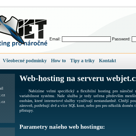
Email:
Password:
Všeobecné podmínky
How to
Tipy a triky
Kontakt
Web-hosting na serveru webjet.c
il
Nabízíme velmi specifický a flexibilní hosting pro náročné u
.cz
variabilnost systému. Naše služba je tedy určena především men
osobám, které internetové služby využívají nestandardně. Chtějí pou
.cz
zároveň, potřebují dvě a více SQL kont, nebo pro pro několik domén tř
přístupy.
Parametry našeho web hostingu: