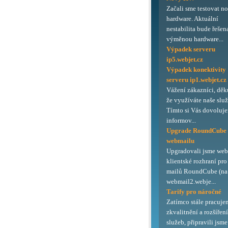
Začali sme testovat n
hardware. Aktuální
nestabilita bude řešen
výměnou hardware...
Výpadek serveru
ip5.webjet.cz
Výpadek konektivity
serveru ip1.webjet.cz
Vážení zákazníci, děk
že využíváte naše služ
Tímto si Vás dovoluj
informov...
Upgrade RoundCube
webmailu
Upgradovali jsme we
klientské rozhraní pro
mailů RoundCube (na 
webmail2.webje...
Tarify pro náročné
Zatímco stále pracuje
zkvalitnění a rozšířen
služeb, připravili jsme