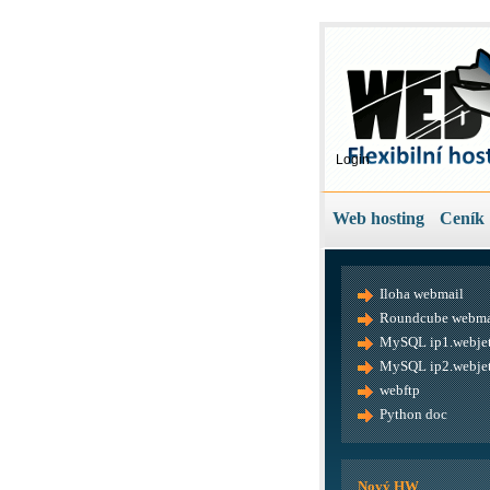
Login
Web hosting
Ceník
Iloha webmail
Roundcube webma
MySQL ip1.webjet
MySQL ip2.webjet
webftp
Python doc
Nový HW