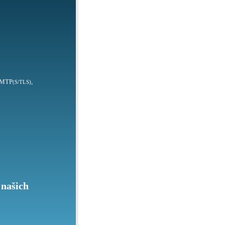
SMTP
,
(S/TLS)
 našich