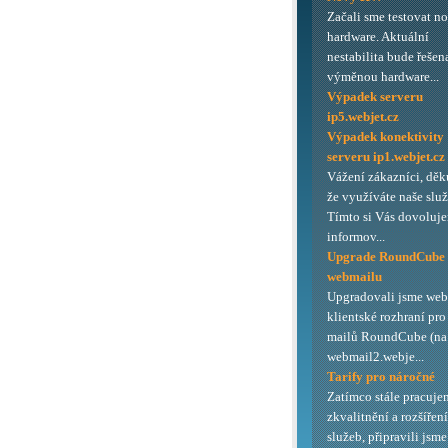
Začali sme testovat n
hardware. Aktuální
nestabilita bude řešen
výměnou hardware...
Výpadek serveru
ip5.webjet.cz
Výpadek konektivity
serveru ip1.webjet.cz
Vážení zákazníci, děk
že využíváte naše služ
Tímto si Vás dovoluj
informov...
Upgrade RoundCube
webmailu
Upgradovali jsme we
klientské rozhraní pro
mailů RoundCube (na 
webmail2.webje...
Tarify pro náročné
Zatímco stále pracuje
zkvalitnění a rozšířen
služeb, připravili jsme