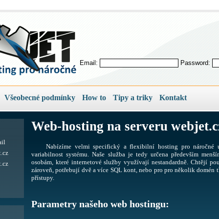
Email:
Password:
Všeobecné podmínky
How to
Tipy a triky
Kontakt
Web-hosting na serveru webjet.c
il
Nabízíme velmi specifický a flexibilní hosting pro náročné u
.cz
variabilnost systému. Naše služba je tedy určena především men
osobám, které internetové služby využívají nestandardně. Chtějí pou
.cz
zároveň, potřebují dvě a více SQL kont, nebo pro pro několik domén tř
přístupy.
Parametry našeho web hostingu: