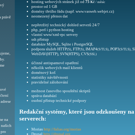
hosting webových stránek již od
75
Kč
/ měsíc
ový
prostor od 1 GB
domény třetího řádu (např. www.vasweb.webjet.cz)
neomezený přenos dat
a právě
nepřetržitý technický dohled serverů 24/7
php, perl i python hosting
vlastní www/xml-rpc servery
ssh přístup
databáze MySQL, Sqlite i PostgreSQL
podpora služeb HTTP
, FTP
, IMAP4
, POP3
, 
(S)
(S)
(S/TLS)
(S/TLS)
ujeme,
WebDAV(HTTP), SVN(HTPS), CVS
(SSL)
by.
účinné antispamové opatření
eme
několik webových mail klientů
doménový koš
statistiky návštěvnosti
pravidelné zálohování
bové
možnost časového spouštění skriptů
 čtení
správa databází
osobní přístup technické podpory
adrese
Redakční systémy, které jsou odzkoušeny na
serverech:
me na
í našich
Morias
http://falias.org/morias
 pro
Drupal
http://drupal.org