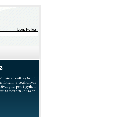
User: No login
z
živatele, kteří vyžadují
ším firmám, a soukromým
žívat php, perl i python
etího řádu s několika ftp