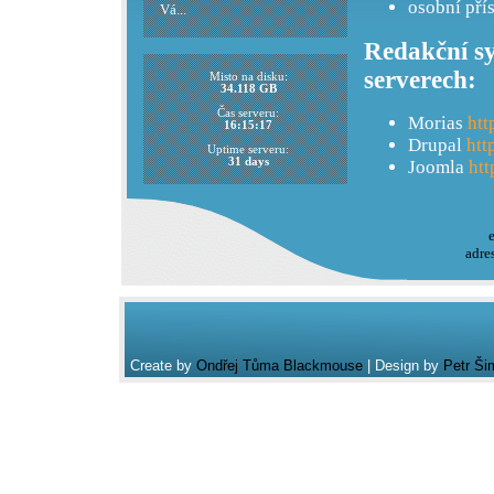
osobní pří
Vá...
Redakční sy
serverech:
Misto na disku:
34.118 GB
Čas serveru:
Morias
htt
16:15:17
Drupal
htt
Uptime serveru:
31 days
Joomla
htt
adre
Create by
Ondřej Tůma Blackmouse
| Design by
Petr Ši