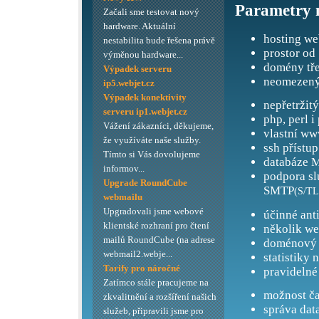
Parametry 
Začali sme testovat nový
hardware. Aktuální
hosting we
nestabilita bude řešena právě
prostor od
výměnou hardware...
domény tře
Výpadek serveru
neomezený
ip5.webjet.cz
Výpadek konektivity
nepřetržit
serveru ip1.webjet.cz
php, perl i
Vážení zákazníci, děkujeme,
vlastní ww
že využíváte naše služby.
ssh přístup
Tímto si Vás dovolujeme
databáze M
informov...
podpora s
Upgrade RoundCube
SMTP
(S/TL
webmailu
Upgradovali jsme webové
účinné ant
klientské rozhraní pro čtení
několik we
mailů RoundCube (na adrese
doménový 
webmail2.webje...
statistiky 
Tarify pro náročné
pravidelné
Zatímco stále pracujeme na
možnost ča
zkvalitnění a rozšíření našich
správa dat
služeb, připravili jsme pro