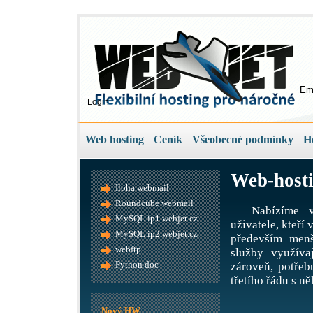
Em
Login
Web hosting
Ceník
Všeobecné podmínky
H
Web-hosti
Iloha webmail
Roundcube webmail
Nabízíme v
MySQL ip1.webjet.cz
uživatele, kteří
MySQL ip2.webjet.cz
především menš
webftp
služby využíva
Python doc
zároveň, potře
třetího řádu s ně
Nový HW