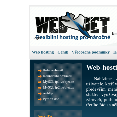
Em
Login
Web hosting
Ceník
Všeobecné podmínky
H
Web-hosti
Iloha webmail
Roundcube webmail
Nabízíme v
MySQL ip1.webjet.cz
uživatele, kteří
MySQL ip2.webjet.cz
především menš
webftp
služby využíva
Python doc
zároveň, potře
třetího řádu s ně
Nový HW