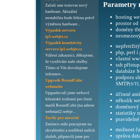
Parametry 
Začali sme testovat nový
hardware. Aktuální
hosting we
nestabilita bude řešena právě
prostor od
výměnou hardware...
domény tře
Výpadek serveru
neomezený
ip5.webjet.cz
Výpadek konektivity
nepřetržit
serveru ip1.webjet.cz
php, perl i
Vážení zákazníci, děkujeme,
vlastní ww
že využíváte naše služby.
ssh přístup
Tímto si Vás dovolujeme
databáze M
informov...
podpora s
Upgrade RoundCube
SMTP
(S/TL
webmailu
Upgradovali jsme webové
účinné ant
klientské rozhraní pro čtení
několik we
mailů RoundCube (na adrese
doménový 
webmail2.webje...
statistiky 
Tarify pro náročné
pravidelné
Zatímco stále pracujeme na
možnost ča
zkvalitnění a rozšíření našich
správa dat
služeb, připravili jsme pro