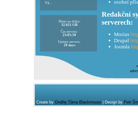
osobní pří
Vá...
Redakční sy
serverech:
Misto na disku:
32.021 GB
Čas serveru:
Morias
htt
23:05:58
Drupal
htt
Uptime serveru:
29 days
Joomla
htt
adre
Create by
Ondřej Tůma Blackmouse
| Design by
Petr Ši