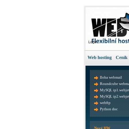
Login
Web hosting
Ceník
Iloha webmail
Roundcube webma
MySQL ip1.webjet
MySQL ip2.webjet
webftp
Python doc
Nový HW