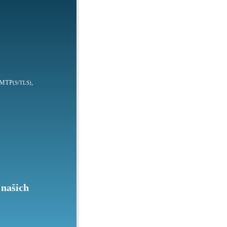
SMTP
,
(S/TLS)
 našich