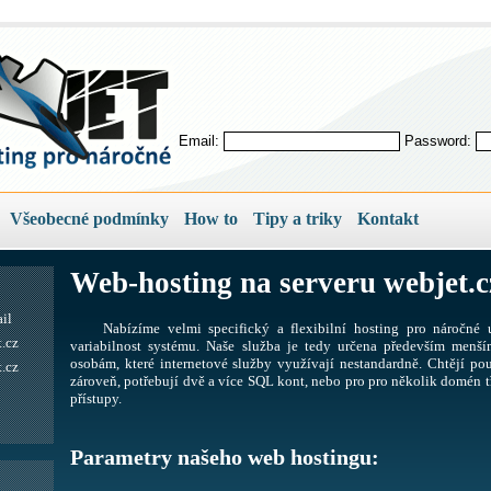
Email:
Password:
Všeobecné podmínky
How to
Tipy a triky
Kontakt
Web-hosting na serveru webjet.c
il
Nabízíme velmi specifický a flexibilní hosting pro náročné u
.cz
variabilnost systému. Naše služba je tedy určena především men
osobám, které internetové služby využívají nestandardně. Chtějí pou
.cz
zároveň, potřebují dvě a více SQL kont, nebo pro pro několik domén tř
přístupy.
Parametry našeho web hostingu: