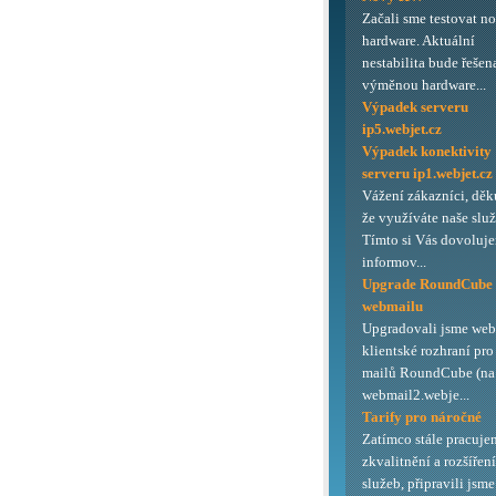
Začali sme testovat n
hardware. Aktuální
nestabilita bude řešen
výměnou hardware...
Výpadek serveru
ip5.webjet.cz
Výpadek konektivity
serveru ip1.webjet.cz
Vážení zákazníci, děk
že využíváte naše služ
Tímto si Vás dovoluj
informov...
Upgrade RoundCube
webmailu
Upgradovali jsme we
klientské rozhraní pro
mailů RoundCube (na 
webmail2.webje...
Tarify pro náročné
Zatímco stále pracuje
zkvalitnění a rozšířen
služeb, připravili jsme