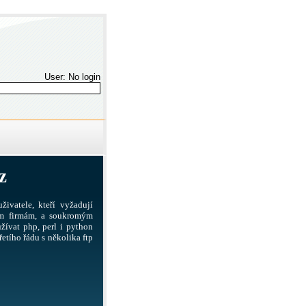
User: No login
z
živatele, kteří vyžadují
ším firmám, a soukromým
žívat php, perl i python
etího řádu s několika ftp