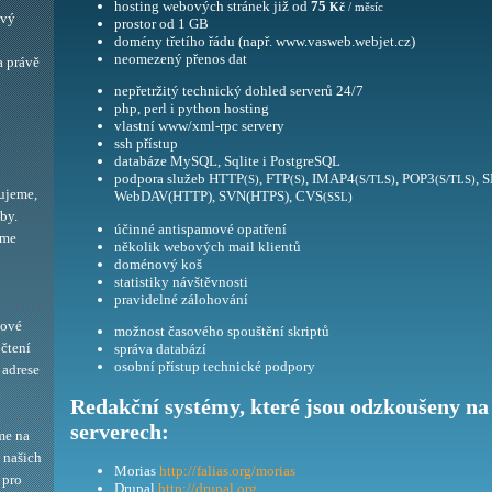
hosting webových stránek již od
75
Kč
/ měsíc
ový
prostor od 1 GB
domény třetího řádu (např. www.vasweb.webjet.cz)
neomezený přenos dat
a právě
nepřetržitý technický dohled serverů 24/7
php, perl i python hosting
vlastní www/xml-rpc servery
ssh přístup
databáze MySQL, Sqlite i PostgreSQL
podpora služeb HTTP
, FTP
, IMAP4
, POP3
, 
(S)
(S)
(S/TLS)
(S/TLS)
ujeme,
WebDAV(HTTP), SVN(HTPS), CVS
(SSL)
by.
účinné antispamové opatření
eme
několik webových mail klientů
doménový koš
statistiky návštěvnosti
pravidelné zálohování
bové
možnost časového spouštění skriptů
 čtení
správa databází
osobní přístup technické podpory
adrese
Redakční systémy, které jsou odzkoušeny na
serverech:
me na
í našich
Morias
http://falias.org/morias
 pro
Drupal
http://drupal.org