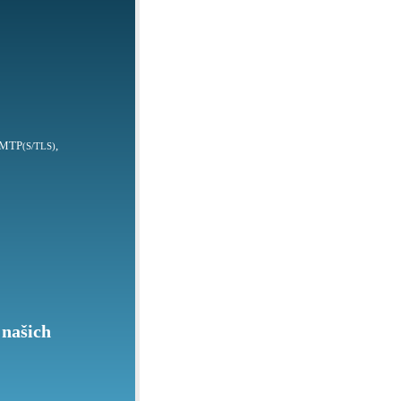
SMTP
,
(S/TLS)
 našich