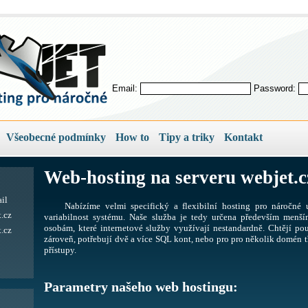
Email:
Password:
Všeobecné podmínky
How to
Tipy a triky
Kontakt
Web-hosting na serveru webjet.c
il
Nabízíme velmi specifický a flexibilní hosting pro náročné u
.cz
variabilnost systému. Naše služba je tedy určena především men
osobám, které internetové služby využívají nestandardně. Chtějí pou
.cz
zároveň, potřebují dvě a více SQL kont, nebo pro pro několik domén tř
přístupy.
Parametry našeho web hostingu: