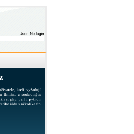
User: No login
z
živatele, kteří vyžadují
ším firmám, a soukromým
žívat php, perl i python
etího řádu s několika ftp