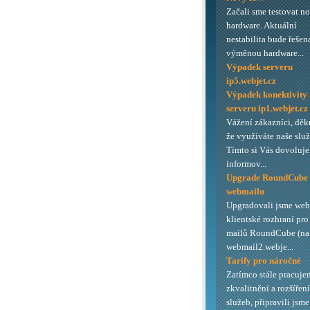
Začali sme testovat n
hardware. Aktuální
nestabilita bude řešen
výměnou hardware...
Výpadek serveru
ip5.webjet.cz
Výpadek konektivity
serveru ip1.webjet.cz
Vážení zákazníci, děk
že využíváte naše služ
Tímto si Vás dovoluj
informov...
Upgrade RoundCube
webmailu
Upgradovali jsme we
klientské rozhraní pro
mailů RoundCube (na 
webmail2.webje...
Tarify pro náročné
Zatímco stále pracuje
zkvalitnění a rozšířen
služeb, připravili jsme