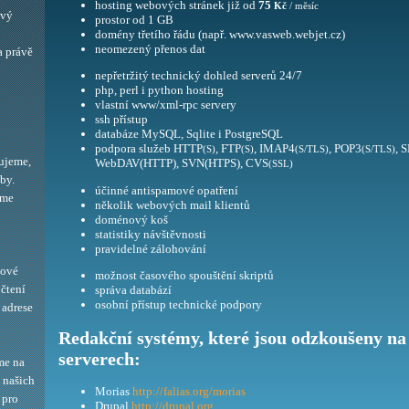
hosting webových stránek již od
75
Kč
/ měsíc
ový
prostor od 1 GB
domény třetího řádu (např. www.vasweb.webjet.cz)
neomezený přenos dat
a právě
nepřetržitý technický dohled serverů 24/7
php, perl i python hosting
vlastní www/xml-rpc servery
ssh přístup
databáze MySQL, Sqlite i PostgreSQL
podpora služeb HTTP
, FTP
, IMAP4
, POP3
, 
(S)
(S)
(S/TLS)
(S/TLS)
ujeme,
WebDAV(HTTP), SVN(HTPS), CVS
(SSL)
by.
účinné antispamové opatření
eme
několik webových mail klientů
doménový koš
statistiky návštěvnosti
pravidelné zálohování
bové
možnost časového spouštění skriptů
 čtení
správa databází
osobní přístup technické podpory
adrese
Redakční systémy, které jsou odzkoušeny na
serverech:
me na
í našich
Morias
http://falias.org/morias
 pro
Drupal
http://drupal.org