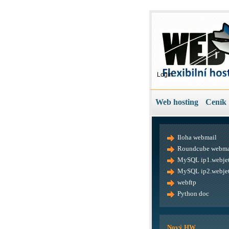
Login
Web hosting
Ceník
Iloha webmail
Roundcube webma
MySQL ip1.webjet
MySQL ip2.webjet
webftp
Python doc
Nový HW