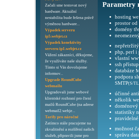
Parametry 
Začali sme testovat nový
hardware. Aktuální
hosting we
nestabilita bude řešena právě
prostor od
výměnou hardware...
domény tře
Výpadek serveru
neomezený
ip5.webjet.cz
Výpadek konektivity
nepřetržit
serveru ip1.webjet.cz
php, perl i
Vážení zákazníci, děkujeme,
vlastní ww
že využíváte naše služby.
ssh přístup
Tímto si Vás dovolujeme
databáze M
informov...
podpora s
Upgrade RoundCube
SMTP
(S/TL
webmailu
Upgradovali jsme webové
účinné ant
klientské rozhraní pro čtení
několik we
mailů RoundCube (na adrese
doménový 
webmail2.webje...
statistiky 
Tarify pro náročné
pravidelné
Zatímco stále pracujeme na
možnost ča
zkvalitnění a rozšíření našich
správa dat
služeb, připravili jsme pro