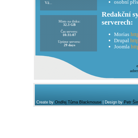
osobní pří
Vá...
Redakční sy
serverech:
Misto na disku:
32.3 GB
Čas serveru:
Morias
htt
10:31:07
Drupal
htt
Uptime serveru:
29 days
Joomla
htt
adre
Create by
Ondřej Tůma Blackmouse
| Design by
Petr Ši