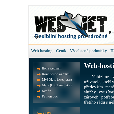
Em
Login
Web hosting
Ceník
Všeobecné podmínky
H
Web-hosti
Iloha webmail
Roundcube webmail
Nabízíme v
MySQL ip1.webjet.cz
uživatele, kteří
MySQL ip2.webjet.cz
především menš
webftp
služby využíva
Python doc
zároveň, potře
třetího řádu s ně
Nový HW