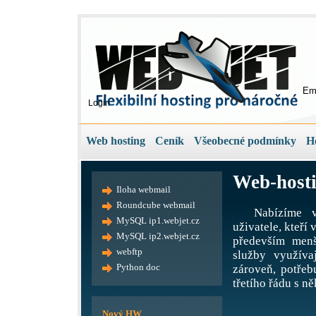
Em
Login
Web hosting
Ceník
Všeobecné podmínky
H
Web-hosti
Iloha webmail
Roundcube webmail
Nabízíme v
MySQL ip1.webjet.cz
uživatele, kteří
MySQL ip2.webjet.cz
především menš
webftp
služby využíva
Python doc
zároveň, potře
třetího řádu s ně
Nový HW