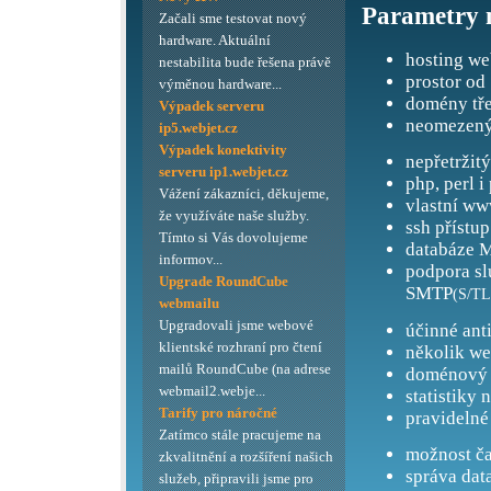
Parametry 
Začali sme testovat nový
hardware. Aktuální
hosting we
nestabilita bude řešena právě
prostor od
výměnou hardware...
domény tře
Výpadek serveru
neomezený
ip5.webjet.cz
Výpadek konektivity
nepřetržit
serveru ip1.webjet.cz
php, perl i
Vážení zákazníci, děkujeme,
vlastní ww
že využíváte naše služby.
ssh přístup
Tímto si Vás dovolujeme
databáze M
informov...
podpora s
Upgrade RoundCube
SMTP
(S/TL
webmailu
Upgradovali jsme webové
účinné ant
klientské rozhraní pro čtení
několik we
mailů RoundCube (na adrese
doménový 
webmail2.webje...
statistiky 
Tarify pro náročné
pravidelné
Zatímco stále pracujeme na
možnost ča
zkvalitnění a rozšíření našich
správa dat
služeb, připravili jsme pro