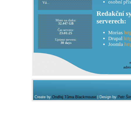
osobní pří
Vá...
Redakční sy
serverech:
Misto na disku:
32.447 GB
Čas serveru:
Morias
htt
23:01:25
Drupal
htt
Uptime serveru:
30 days
Joomla
htt
adre
Create by
Ondřej Tůma Blackmouse
| Design by
Petr Ši