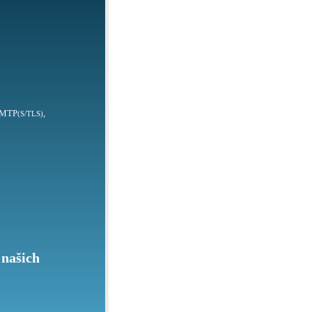
SMTP
,
(S/TLS)
 našich