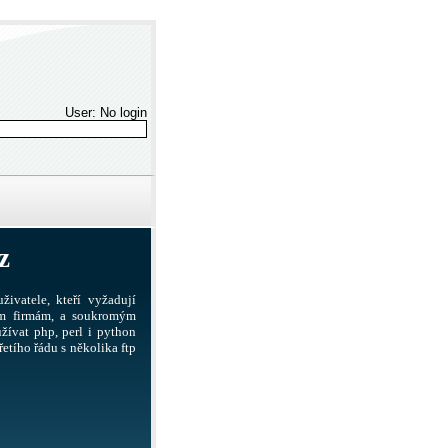
User: No login
z
živatele, kteří vyžadují
ším firmám, a soukromým
žívat php, perl i python
etího řádu s několika ftp