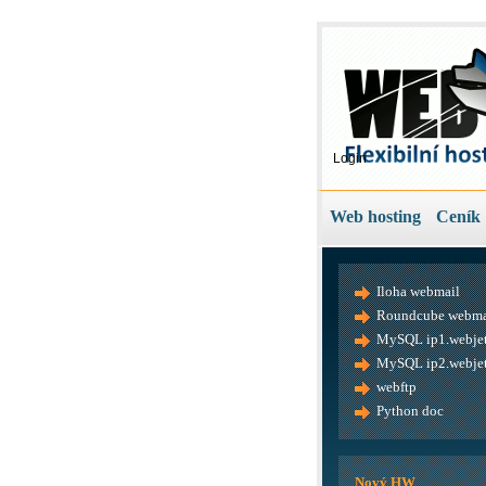
Login
Web hosting
Ceník
Iloha webmail
Roundcube webma
MySQL ip1.webjet
MySQL ip2.webjet
webftp
Python doc
Nový HW