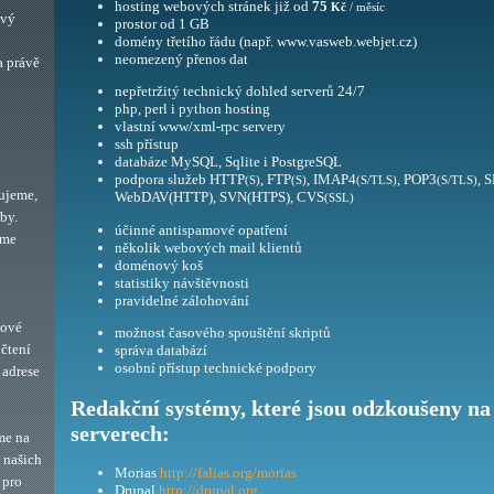
hosting webových stránek již od
75
Kč
/ měsíc
ový
prostor od 1 GB
domény třetího řádu (např. www.vasweb.webjet.cz)
neomezený přenos dat
a právě
nepřetržitý technický dohled serverů 24/7
php, perl i python hosting
vlastní www/xml-rpc servery
ssh přístup
databáze MySQL, Sqlite i PostgreSQL
podpora služeb HTTP
, FTP
, IMAP4
, POP3
, 
(S)
(S)
(S/TLS)
(S/TLS)
ujeme,
WebDAV(HTTP), SVN(HTPS), CVS
(SSL)
by.
účinné antispamové opatření
eme
několik webových mail klientů
doménový koš
statistiky návštěvnosti
pravidelné zálohování
bové
možnost časového spouštění skriptů
 čtení
správa databází
osobní přístup technické podpory
adrese
Redakční systémy, které jsou odzkoušeny na
serverech:
me na
í našich
Morias
http://falias.org/morias
 pro
Drupal
http://drupal.org