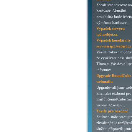
Začali sme testovat n
hardware. Aktuální
nestabilita bude řešen
výměnou hardware...
Výpadek serveru
ip5.webjet.cz
Výpadek konektivity
serveru ip1.webjet.cz
Vážení zákazníci, děk
že využíváte naše služ
Tímto si Vás dovoluj
informov...
Upgrade RoundCube
webmailu
Upgradovali jsme we
klientské rozhraní pro
mailů RoundCube (na 
webmail2.webje...
Tarify pro náročné
Zatímco stále pracuje
zkvalitnění a rozšířen
služeb, připravili jsme