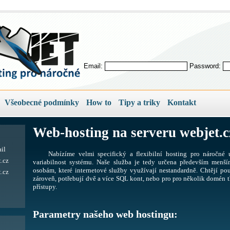
Email:
Password:
Všeobecné podmínky
How to
Tipy a triky
Kontakt
Web-hosting na serveru webjet.c
il
Nabízíme velmi specifický a flexibilní hosting pro náročné u
.cz
variabilnost systému. Naše služba je tedy určena především men
osobám, které internetové služby využívají nestandardně. Chtějí pou
.cz
zároveň, potřebují dvě a více SQL kont, nebo pro pro několik domén tř
přístupy.
Parametry našeho web hostingu: