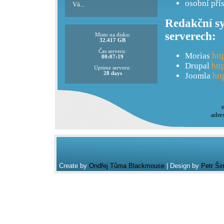
osobní pří
Vá...
Redakční sy
serverech:
Misto na disku:
32.417 GB
Čas serveru:
Morias
htt
00:07:19
Drupal
htt
Uptime serveru:
28 days
Joomla
htt
adre
Create by
Ondřej Tůma Blackmouse
| Design by
Petr Ši