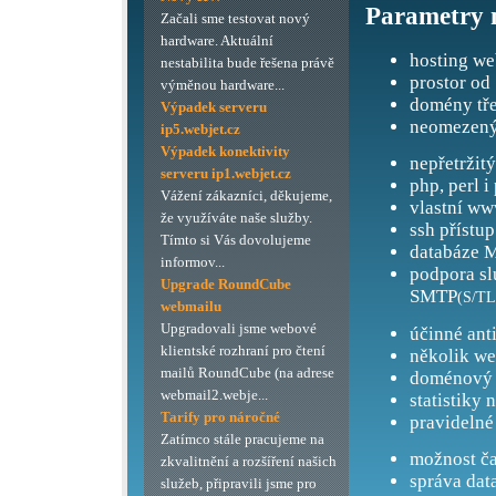
Parametry 
Začali sme testovat nový
hardware. Aktuální
hosting we
nestabilita bude řešena právě
prostor od
výměnou hardware...
domény tře
Výpadek serveru
neomezený
ip5.webjet.cz
Výpadek konektivity
nepřetržit
serveru ip1.webjet.cz
php, perl i
Vážení zákazníci, děkujeme,
vlastní ww
že využíváte naše služby.
ssh přístup
Tímto si Vás dovolujeme
databáze M
informov...
podpora s
Upgrade RoundCube
SMTP
(S/TL
webmailu
Upgradovali jsme webové
účinné ant
klientské rozhraní pro čtení
několik we
mailů RoundCube (na adrese
doménový 
webmail2.webje...
statistiky 
Tarify pro náročné
pravidelné
Zatímco stále pracujeme na
možnost ča
zkvalitnění a rozšíření našich
správa dat
služeb, připravili jsme pro