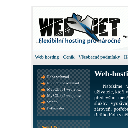
Em
Login
Web hosting
Ceník
Všeobecné podmínky
H
Web-hosti
Iloha webmail
Roundcube webmail
Nabízíme v
MySQL ip1.webjet.cz
uživatele, kteří
MySQL ip2.webjet.cz
především menš
webftp
služby využíva
Python doc
zároveň, potře
třetího řádu s ně
Nový HW