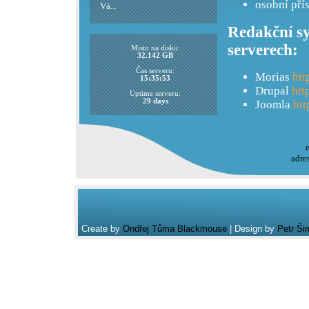
osobní pří
Vá...
Redakční sy
serverech:
Misto na disku:
32.142 GB
Čas serveru:
Morias
htt
15:35:53
Drupal
htt
Uptime serveru:
29 days
Joomla
htt
adre
Create by
Ondřej Tůma Blackmouse
| Design by
Petr Ši