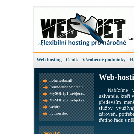
Em
Login
Web hosting
Ceník
Všeobecné podmínky
H
Web-hosti
Iloha webmail
Roundcube webmail
Nabízíme v
MySQL ip1.webjet.cz
uživatele, kteří
MySQL ip2.webjet.cz
především menš
webftp
služby využíva
Python doc
zároveň, potře
třetího řádu s ně
Nový HW