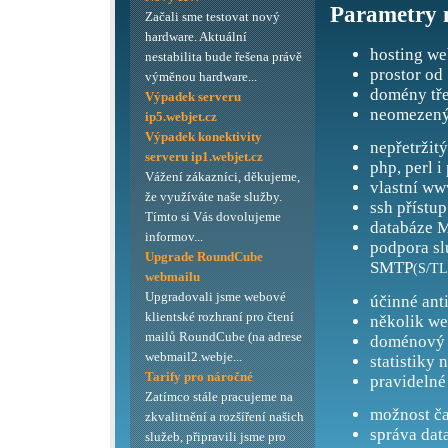
Parametry 
Začali sme testovat nový
hardware. Aktuální
hosting we
nestabilita bude řešena právě
prostor od
výměnou hardware...
domény tře
Výpadek serveru
neomezený
ip5.webjet.cz
Výpadek konektivity
nepřetržit
serveru ip1.webjet.cz
php, perl i
Vážení zákazníci, děkujeme,
vlastní ww
že využíváte naše služby.
ssh přístup
Tímto si Vás dovolujeme
databáze M
informov...
podpora s
Upgrade RoundCube
SMTP
(S/TL
webmailu
Upgradovali jsme webové
účinné ant
klientské rozhraní pro čtení
několik we
mailů RoundCube (na adrese
doménový 
webmail2.webje...
statistiky 
Tarify pro náročné
pravidelné
Zatímco stále pracujeme na
možnost ča
zkvalitnění a rozšíření našich
správa dat
služeb, připravili jsme pro