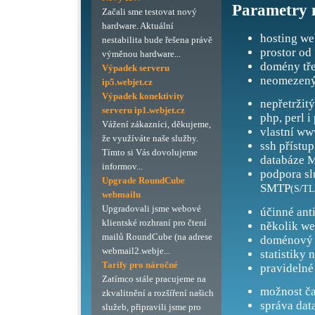
Parametry 
Začali sme testovat nový
hardware. Aktuální
hosting we
nestabilita bude řešena právě
prostor od
výměnou hardware...
domény tře
Výpadek serveru
neomezený
ip5.webjet.cz
Výpadek konektivity
nepřetržit
serveru ip1.webjet.cz
php, perl i
Vážení zákazníci, děkujeme,
vlastní ww
že využíváte naše služby.
ssh přístup
Tímto si Vás dovolujeme
databáze M
informov...
podpora s
Upgrade RoundCube
SMTP
(S/TL
webmailu
Upgradovali jsme webové
účinné ant
klientské rozhraní pro čtení
několik we
mailů RoundCube (na adrese
doménový 
webmail2.webje...
statistiky 
Tarify pro náročné
pravidelné
Zatímco stále pracujeme na
možnost ča
zkvalitnění a rozšíření našich
správa dat
služeb, připravili jsme pro