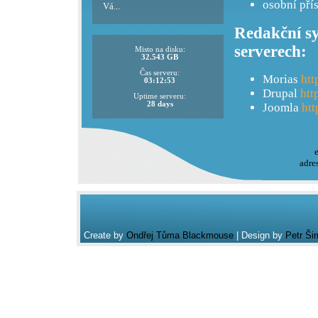
osobní pří
Vá...
Redakční sy
serverech:
Misto na disku:
32.543 GB
Čas serveru:
Morias
htt
03:12:53
Drupal
htt
Uptime serveru:
28 days
Joomla
htt
adre
Create by
Ondřej Tůma Blackmouse
| Design by
Petr Ši