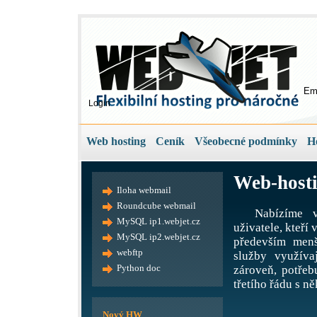
Em
Login
Web hosting
Ceník
Všeobecné podmínky
H
Web-hosti
Iloha webmail
Roundcube webmail
Nabízíme v
MySQL ip1.webjet.cz
uživatele, kteří
MySQL ip2.webjet.cz
především menš
webftp
služby využíva
Python doc
zároveň, potře
třetího řádu s ně
Nový HW