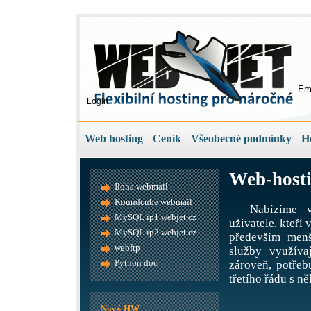
Em
Login
Web hosting
Ceník
Všeobecné podmínky
H
Web-hosti
Iloha webmail
Roundcube webmail
Nabízíme v
MySQL ip1.webjet.cz
uživatele, kteří
MySQL ip2.webjet.cz
především menš
webftp
služby využíva
Python doc
zároveň, potře
třetího řádu s ně
Nový HW