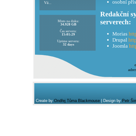
osobní pří
Vá...
Redakční sy
serverech:
Misto na disku:
34.928 GB
Čas serveru:
Morias
htt
15:01:29
Drupal
htt
Uptime serveru:
32 days
Joomla
htt
adre
Create by
Ondřej Tůma Blackmouse
| Design by
Petr Ši