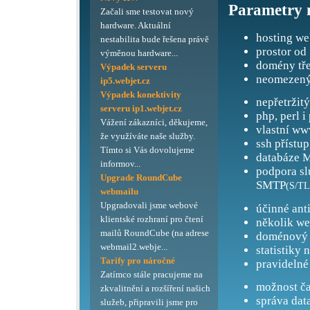
Parametry 
Začali sme testovat nový
hardware. Aktuální
hosting we
nestabilita bude řešena právě
prostor od
výměnou hardware...
domény tře
Výpadek serveru
neomezený
ip5.webjet.cz
Výpadek konektivity
nepřetržit
serveru ip1.webjet.cz
php, perl i
Vážení zákazníci, děkujeme,
vlastní ww
že využíváte naše služby.
ssh přístup
Tímto si Vás dovolujeme
databáze M
informov...
podpora s
Upgrade RoundCube
SMTP
(S/TL
webmailu
Upgradovali jsme webové
účinné ant
klientské rozhraní pro čtení
několik we
mailů RoundCube (na adrese
doménový 
webmail2.webje...
statistiky 
Tarify pro náročné
pravidelné
Zatímco stále pracujeme na
možnost ča
zkvalitnění a rozšíření našich
správa dat
služeb, připravili jsme pro