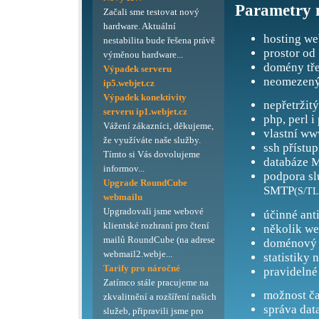
Parametry 
Začali sme testovat nový
hardware. Aktuální
hosting we
nestabilita bude řešena právě
prostor od
výměnou hardware...
domény tře
Výpadek serveru
neomezený
ip5.webjet.cz
Výpadek konektivity
nepřetržit
serveru ip1.webjet.cz
php, perl i
Vážení zákazníci, děkujeme,
vlastní ww
že využíváte naše služby.
ssh přístup
Tímto si Vás dovolujeme
databáze M
informov...
podpora s
Upgrade RoundCube
SMTP
(S/TL
webmailu
Upgradovali jsme webové
účinné ant
klientské rozhraní pro čtení
několik we
mailů RoundCube (na adrese
doménový 
webmail2.webje...
statistiky 
Tarify pro náročné
pravidelné
Zatímco stále pracujeme na
možnost ča
zkvalitnění a rozšíření našich
správa dat
služeb, připravili jsme pro