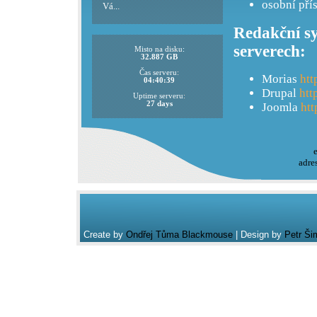
osobní pří
Vá...
Redakční sy
serverech:
Misto na disku:
32.887 GB
Čas serveru:
Morias
htt
04:40:39
Drupal
htt
Uptime serveru:
27 days
Joomla
htt
adre
Create by
Ondřej Tůma Blackmouse
| Design by
Petr Ši