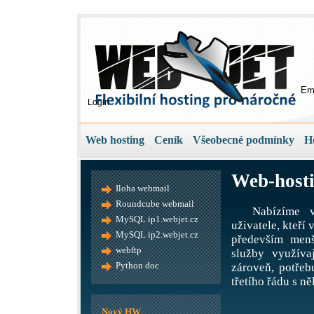
Em
Login
Web hosting
Ceník
Všeobecné podmínky
H
Web-hosti
Iloha webmail
Roundcube webmail
Nabízíme v
MySQL ip1.webjet.cz
uživatele, kteří
MySQL ip2.webjet.cz
především menš
webftp
služby využíva
Python doc
zároveň, potře
třetího řádu s ně
Nový HW